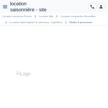
phone
person
CO
Menu
chevron_right
chevron_right
Location vacances Foncia
Location Mer
Location Languedoc-Roussillon
chevron_right
chevron_right
Location Saint-Cyprien et alentours - Capellans
Studio 4 personnes