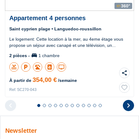
360°
360
Appartement 4 personnes
Saint cyprien plage • Languedoc-roussillon
Le logement: Cette location à la mer, au 4eme étage vous
propose un séjour avec canapé et une télévision, un...
king_bed
2 pièces -
1 chambre
pool
local_parking
local_laundry_service
tv
share
354,00 €
À partir de
/semaine
Ref. SC270-043
chevron_left
chevron_right
Diapositive 1 sur 12
Diapositive 2 sur 12
Diapositive 3 sur 12
Diapositive 4 sur 12
Diapositive 5 sur 12
Diapositive 6 sur 12
Diapositive 7 sur 12
Diapositive 8 sur 12
Diapositive 9 sur 12
Diapositive 10 sur 12
Diapositive 11 sur 12
Diapositive 12 sur 1
Diapositive pr
D
Newsletter