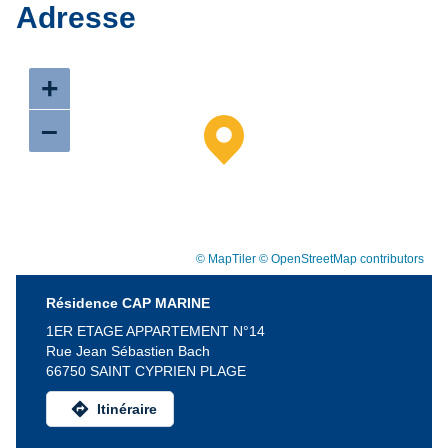
Adresse
+
–
© MapTiler
© OpenStreetMap contributors
Résidence CAP MARINE
1ER ETAGE APPARTEMENT N°14
Rue Jean Sébastien Bach
66750 SAINT CYPRIEN PLAGE
directions
Itinéraire