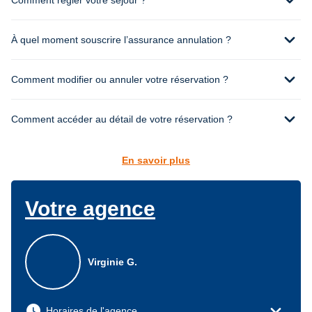
expand_more
Comment régler votre séjour ?
expand_more
À quel moment souscrire l’assurance annulation ?
expand_more
Comment modifier ou annuler votre réservation ?
expand_more
Comment accéder au détail de votre réservation ?
En savoir plus
Votre agence
Virginie G.
expand_more
watch_later
Horaires de l'agence