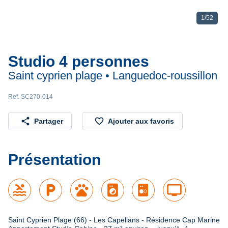
1
/
52
Studio 4 personnes
Saint cyprien plage • Languedoc-roussillon
Ref. SC270-014
share
favorite_border
Partager
Ajouter aux favoris
Présentation
pool
local_parking
pets
local_laundry_service
tv
Saint Cyprien Plage (66) - Les Capellans - Résidence Cap Marine
