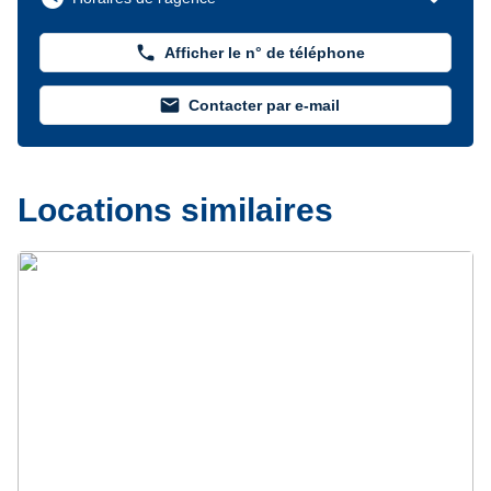
phone
Afficher le n° de téléphone
mail
Contacter par e-mail
Locations similaires
Précédent
Suivant