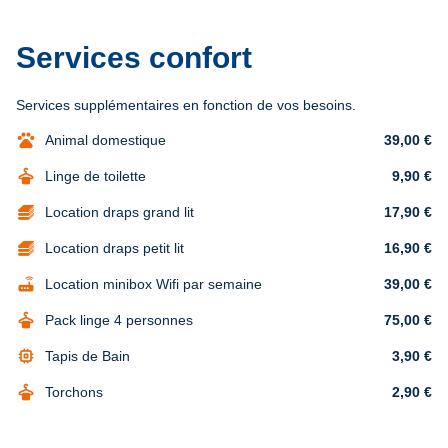
Services confort
Services supplémentaires en fonction de vos besoins.
pets
Animal domestique
39,00 €
dry_cleaning
Linge de toilette
9,90 €
Location draps grand lit
17,90 €
Location draps petit lit
16,90 €
router
Location minibox Wifi par semaine
39,00 €
dry_cleaning
Pack linge 4 personnes
75,00 €
memory
Tapis de Bain
3,90 €
dry_cleaning
Torchons
2,90 €