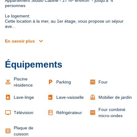
Appartement Studio Cabine - 27 m² environ  - jusqu’à  4 
personnes
Le logement:

Cette location à la mer, au 1er étage, vous propose un séjour 
ave...
expand_more
En savoir plus
Équipements
Piscine
pool
local_parking
Parking
Four
résidence
local_laundry_service
balcony
Lave-linge
Lave-vaisselle
Mobilier de jardin
Four combiné
tv
kitchen
Télévision
Réfrigérateur
micro-ondes
Plaque de
cuisson