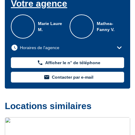
Votre agence
Marie Laure
Mathea-
M.
Fanny V.
expand_more
watch_later
Horaires de l'agence
phone
Afficher le n° de téléphone
mail
Contacter par e-mail
Locations similaires
Précédent
Suivant