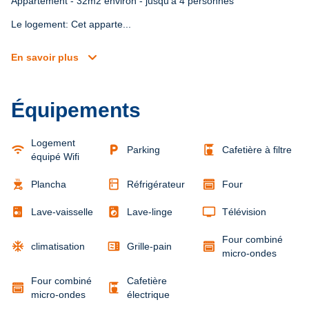
Appartement - 32m2 environ - jusqu'à 4 personnes
Le logement: Cet apparte...
expand_more
En savoir plus
Équipements
Logement
wifi
local_parking
coffee_maker
Parking
Cafetière à filtre
équipé Wifi
outdoor_grill
kitchen
Plancha
Réfrigérateur
Four
local_laundry_service
tv
Lave-vaisselle
Lave-linge
Télévision
Four combiné
ac_unit
microwave
climatisation
Grille-pain
micro-ondes
Four combiné
Cafetière
coffee_maker
micro-ondes
électrique