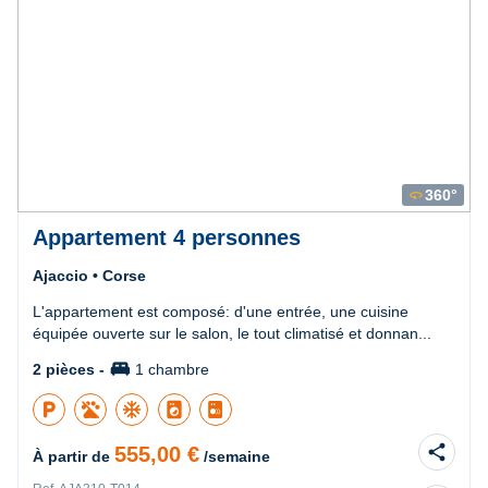
360°
360
Appartement 4 personnes
Ajaccio • Corse
L'appartement est composé: d'une entrée, une cuisine
équipée ouverte sur le salon, le tout climatisé et donnan...
king_bed
2 pièces -
1 chambre
local_parking
ac_unit
local_laundry_service
share
555,00 €
À partir de
/semaine