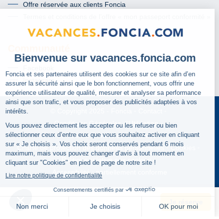
Offre réservée aux clients Foncia
Termes et conditions de l’offre « mon passeport conformité »
Communauté
Facebook
Instagram
Foncia
Contact
© Copyright 2025
Conditions Générales d'Utilisation
Conditions Générales de Ventes
Charte de protection des données personnelles
Cookies
Politique relative aux cookies
Accessibilité : partiellement conforme
Je réserve