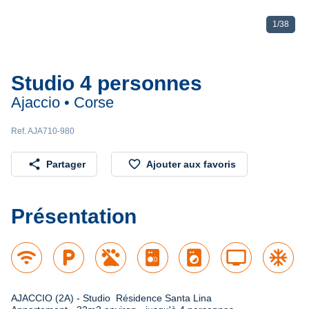
1
/
38
Studio 4 personnes
Ajaccio • Corse
Ref. AJA710-980
share
favorite_border
Partager
Ajouter aux favoris
Présentation
wifi
local_parking
local_laundry_service
tv
ac_unit
AJACCIO (2A) - Studio  Résidence Santa Lina 
