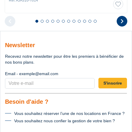
Ref. AJA310-T014
chevron_left
chevron_right
Diapositive 1 sur 12
Diapositive 2 sur 12
Diapositive 3 sur 12
Diapositive 4 sur 12
Diapositive 5 sur 12
Diapositive 6 sur 12
Diapositive 7 sur 12
Diapositive 8 sur 12
Diapositive 9 sur 12
Diapositive 10 sur 12
Diapositive 11 sur 12
Diapositive 12 sur 1
Diapositive pr
D
Newsletter
Recevez notre newsletter pour être les premiers à bénéficier de
nos bons plans.
Email - exemple@email.com
S'inscrire
Besoin d'aide ?
Vous souhaitez réserver l’une de nos locations en France ?
Vous souhaitez nous confier la gestion de votre bien ?