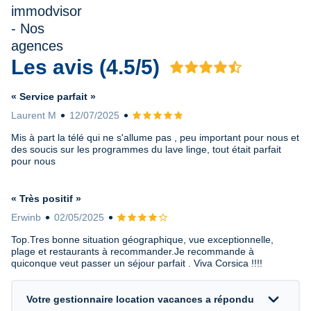
Les avis (4.5/5)
Avis 4.5 sur 5
« Service parfait »
Laurent M
12/07/2025
Avis 5 sur 5
Mis à part la télé qui ne s'allume pas , peu important pour nous et
des soucis sur les programmes du lave linge, tout était parfait
pour nous
« Très positif »
Erwinb
02/05/2025
Avis 4 sur 5
Top.Tres bonne situation géographique, vue exceptionnelle,
plage et restaurants à recommander.Je recommande à
quiconque veut passer un séjour parfait . Viva Corsica !!!!
expand_more
Votre gestionnaire location vacances a répondu