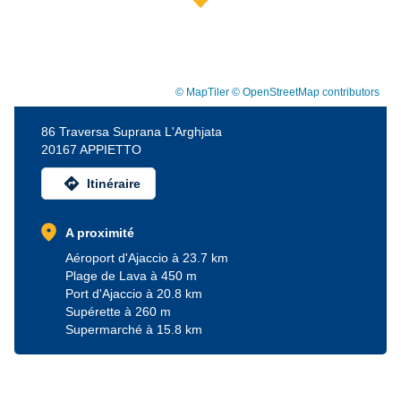
© MapTiler
© OpenStreetMap contributors
86 Traversa Suprana L'Arghjata
20167 APPIETTO
directions
Itinéraire
location_on
A proximité
Aéroport d'Ajaccio à 23.7 km
Plage de Lava à 450 m
Port d'Ajaccio à 20.8 km
Supérette à 260 m
Supermarché à 15.8 km