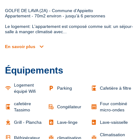
GOLFE DE LAVA (2A) - Commune d'Appietto 

Appartement - 70m2 environ - jusqu'à 6 personnes
Le logement: L'appartement est composé comme suit: un séjour-
salle à manger climatisé avec...
expand_more
En savoir plus
Équipements
Logement
wifi
local_parking
coffee_maker
Parking
Cafetière à filtre
équipé Wifi
cafetière
Four combiné
coffee_maker
Congélateur
Tassimo
micro-ondes
outdoor_grill
local_laundry_service
Grill - Plancha
Lave-linge
Lave-vaisselle
Climatisation
kitchen
ac_unit
ac_unit
Réfrigérateur
climatisation