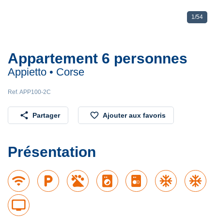
1
/
54
Appartement 6 personnes
Appietto • Corse
Ref. APP100-2C
share
favorite_border
Partager
Ajouter aux favoris
Présentation
wifi
local_parking
local_laundry_service
ac_unit
ac_unit
tv