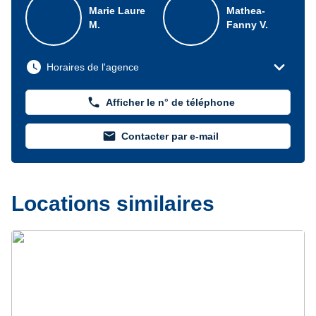
Marie Laure
Mathea-
M.
Fanny V.
expand_more
watch_later
Horaires de l'agence
phone
Afficher le n° de téléphone
mail
Contacter par e-mail
Locations similaires
Précédent
Suivant