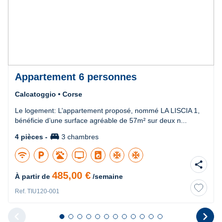
Appartement 6 personnes
Calcatoggio • Corse
Le logement: L’appartement proposé, nommé LA LISCIA 1,
bénéficie d’une surface agréable de 57m² sur deux n...
king_bed
4 pièces -
3 chambres
wifi
local_parking
tv
local_laundry_service
ac_unit
ac_unit
share
485,00 €
À partir de
/semaine
Ref. TIU120-001
chevron_left
chevron_right
Diapositive 1 sur 12
Diapositive 2 sur 12
Diapositive 3 sur 12
Diapositive 4 sur 12
Diapositive 5 sur 12
Diapositive 6 sur 12
Diapositive 7 sur 12
Diapositive 8 sur 12
Diapositive 9 sur 12
Diapositive 10 sur 12
Diapositive 11 sur 12
Diapositive 12 sur 1