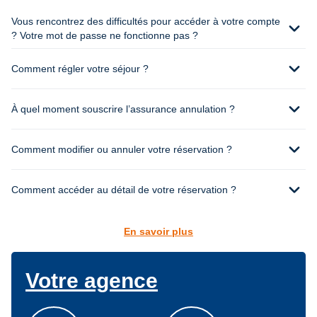
Vous rencontrez des difficultés pour accéder à votre compte
expand_more
? Votre mot de passe ne fonctionne pas ?
expand_more
Comment régler votre séjour ?
expand_more
À quel moment souscrire l’assurance annulation ?
expand_more
Comment modifier ou annuler votre réservation ?
expand_more
Comment accéder au détail de votre réservation ?
En savoir plus
Votre agence