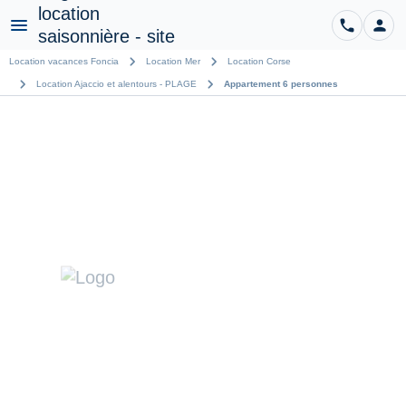
phone
person
CO
Menu
chevron_right
chevron_right
Location vacances Foncia
Location Mer
Location Corse
chevron_right
chevron_right
Location Ajaccio et alentours - PLAGE
Appartement 6 personnes