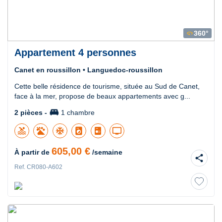
360°
360
Appartement 4 personnes
Canet en roussillon • Languedoc-roussillon
Cette belle résidence de tourisme, située au Sud de Canet,
face à la mer, propose de beaux appartements avec g...
king_bed
2 pièces -
1 chambre
pool
ac_unit
local_laundry_service
tv
605,00 €
À partir de
/semaine
share
Ref. CR080-A602