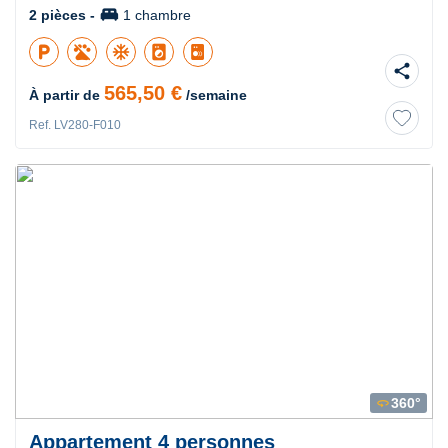
king_bed
2 pièces -
1 chambre
local_parking
ac_unit
local_laundry_service
share
565,50 €
À partir de
/semaine
Ref. LV280-F010
360°
360
Appartement 4 personnes