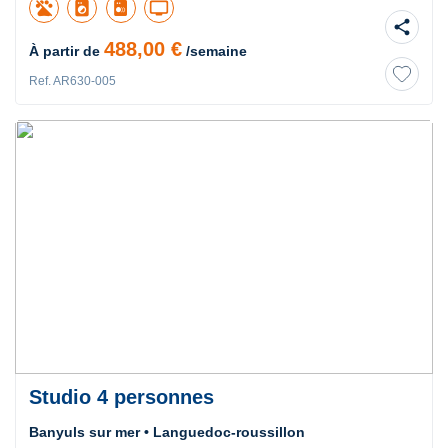
local_laundry_service
tv
share
488,00 €
À partir de
/semaine
Ref. AR630-005
Studio 4 personnes
Banyuls sur mer • Languedoc-roussillon