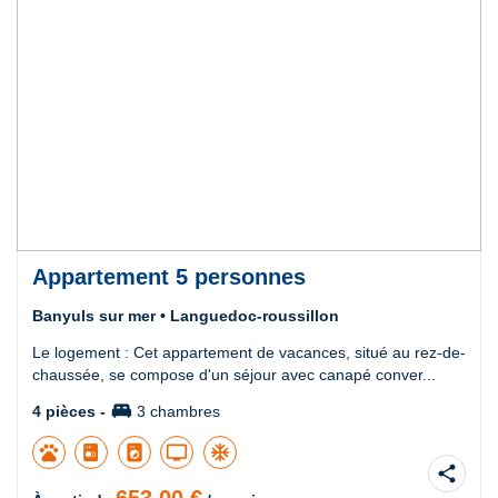
Appartement 5 personnes
Banyuls sur mer • Languedoc-roussillon
Le logement : Cet appartement de vacances, situé au rez-de-
chaussée, se compose d'un séjour avec canapé conver...
king_bed
4 pièces -
3 chambres
pets
local_laundry_service
tv
ac_unit
share