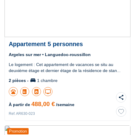
Appartement 5 personnes
Argeles sur mer • Languedoc-roussillon
Le logement : Cet appartement de vacances se situ au
deuxième étage et dernier étage de la résidence de stan...
king_bed
2 pièces -
1 chambre
pets
local_laundry_service
tv
share
488,00 €
À partir de
/semaine
Ref. AR630-023
Promotion