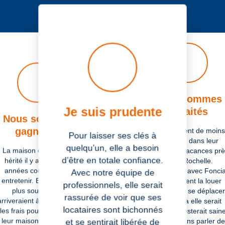
Précédent
Suivant
Nous sommes
Je suis prudente
retraités
Nous sommes
Je suis flexible
gagnants
Ils se rendent de moins
Pour laisser ses clés à
en moins dans leur
Il aimerait pouvoir se
quelqu’un, elle a besoin
La maison dont ils ont
maison de vacances prè
reposer sur quelqu’un
ponctuellement, juste
d’être en totale confiance.
hérité il y a quelques
de La Rochelle.
quand il en a besoin. Avec
années coûte cher à
Aujourd’hui, avec Foncia
Avec notre équipe de
la souplesse de la
entretenir. En la louant
ils pourraient la louer
professionnels, elle serait
cogestion, il pourrait
plus souvent, ils
sans devoir se déplacer
continuer de gérer ses
rassurée de voir que ses
arriveraient à compenser
Comme ça elle serait
locations comme bon lui
locataires sont bichonnés
semble.
les frais pour conserver
occupée, resterait sain
leur maison de famille.
et aérée sans parler de
et se sentirait libérée de