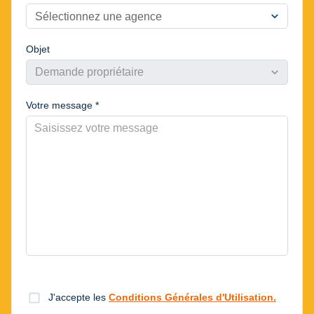
expand_more
Sélectionnez une agence
Objet
expand_more
Demande propriétaire
Votre message *
check_box_outline_blank
J'accepte les
Conditions Générales d'Utilisation.