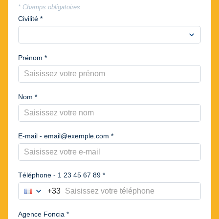
* Champs obligatoires
Civilité *
expand_more
Prénom *
Nom *
E-mail - email@exemple.com *
Téléphone - 1 23 45 67 89 *
expand_more
+33
France
Choisir le préfixe du numéro de téléphone
Agence Foncia *