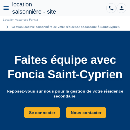
phone
person
CO
Menu
Location vacances Foncia
chevron_right
Gestion locative saisonnière de votre résidence secondaire à Saint-Cyprien
Faites équipe avec
Foncia Saint-Cyprien
Reposez-vous sur nous pour la gestion de votre résidence
secondaire.
Se connecter
Nous contacter