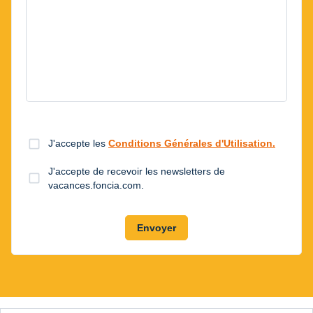
check_box_outline_blank
J'accepte les
Conditions Générales d'Utilisation.
J'accepte de recevoir les newsletters de
check_box_outline_blank
vacances.foncia.com.
Envoyer