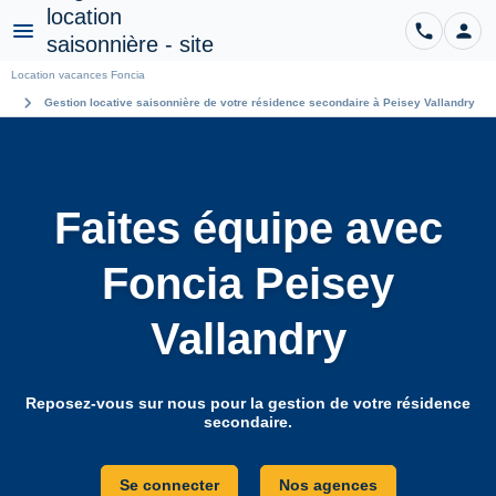
phone
person
CO
Menu
Location vacances Foncia
chevron_right
Gestion locative saisonnière de votre résidence secondaire à Peisey Vallandry
Faites équipe avec
Foncia Peisey
Vallandry
Reposez-vous sur nous pour la gestion de votre résidence
secondaire.
Se connecter
Nos agences