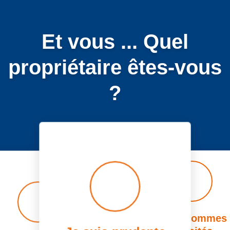
Et vous ... Quel
propriétaire êtes-vous
?
Précédent
Suivant
Nous sommes