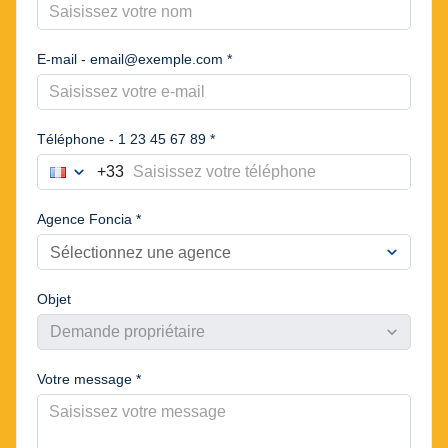
E-mail - email@exemple.com *
Téléphone - 1 23 45 67 89 *
expand_more
+33
France
Choisir le préfixe du numéro de téléphone
Agence Foncia *
expand_more
Sélectionnez une agence
Objet
expand_more
Demande propriétaire
Votre message *