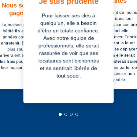
Je suis prudente
retraités
Nous sommes
Je suis flexible
gagnants
Ils se rendent de moins
Pour laisser ses clés à
en moins dans leur
Il aimerait pouvoir se
quelqu’un, elle a besoin
La maison dont ils ont
maison de vacances prè
reposer sur quelqu’un
ponctuellement, juste
d’être en totale confiance.
hérité il y a quelques
de La Rochelle.
quand il en a besoin. Avec
années coûte cher à
Aujourd’hui, avec Foncia
Avec notre équipe de
la souplesse de la
entretenir. En la louant
ils pourraient la louer
professionnels, elle serait
cogestion, il pourrait
plus souvent, ils
sans devoir se déplacer
continuer de gérer ses
rassurée de voir que ses
arriveraient à compenser
Comme ça elle serait
locations comme bon lui
locataires sont bichonnés
semble.
les frais pour conserver
occupée, resterait sain
leur maison de famille.
et aérée sans parler de
et se sentirait libérée de
l’apport financier non
tout souci.
négligeable.
Diapositive 1 sur 4
Diapositive 2 sur 4
Diapositive 3 sur 4
Diapositive 4 sur 4