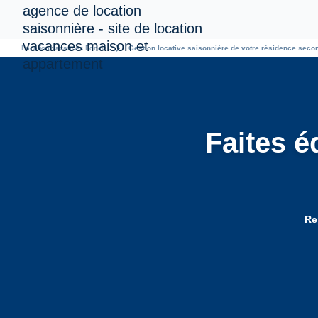
chevron_right
Location vacances Foncia
Gestion locative saisonnière de votre résidence sec
Faites é
Re