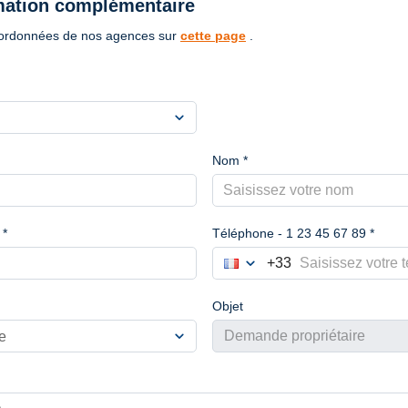
mation complémentaire
oordonnées de nos agences sur
cette page
.
expand_more
Nom *
 *
Téléphone - 1 23 45 67 89 *
expand_more
+33
France
Choisir le préfixe du numér
Objet
expand_more
Demande propriétaire
e