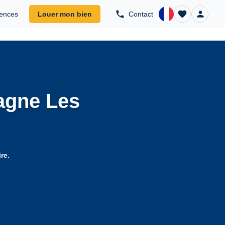
phone
favorite
person
ences
Louer mon bien
Contact
COM
lagne Les
re.