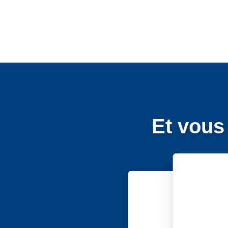
Et vous 
Précédent
Suivant