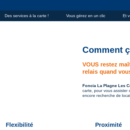
Des services à la carte !
Vous gérez en un clic
Et 
Comment ç
VOUS restez maît
relais quand vou
Foncia La Plagne Les 
carte, pour vous assister 
encore recherche de locat
Flexibilité
Proximité