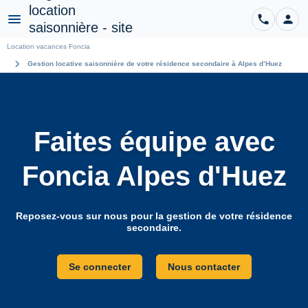
phone
person
CO
Menu
Location vacances Foncia
chevron_right
Gestion locative saisonnière de votre résidence secondaire à Alpes d’Huez
Faites équipe avec
Foncia Alpes d'Huez
Reposez-vous sur nous pour la gestion de votre résidence
secondaire.
Se connecter
Nous contacter