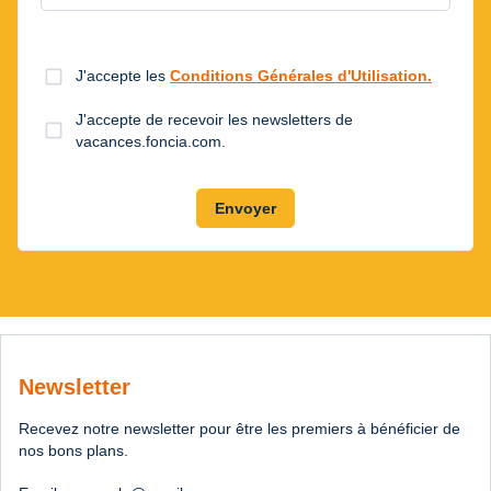
check_box_outline_blank
J'accepte les
Conditions Générales d'Utilisation.
J'accepte de recevoir les newsletters de
check_box_outline_blank
vacances.foncia.com.
Envoyer
Newsletter
Recevez notre newsletter pour être les premiers à bénéficier de
nos bons plans.