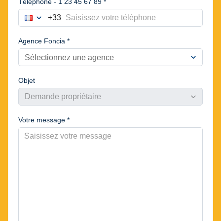
Téléphone - 1 23 45 67 89 *
expand_more
+33
France
Choisir le préfixe du numéro de téléphone
Agence Foncia *
expand_more
Sélectionnez une agence
Objet
expand_more
Demande propriétaire
Votre message *