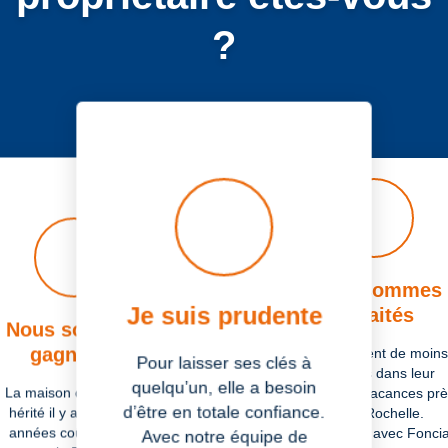
?
Précédent
Suivant
Nous sommes
Je suis prudente
retraités
Nous sommes
Je suis flexible
gagnants
Ils se rendent de moins
Pour laisser ses clés à
en moins dans leur
Il aimerait pouvoir se
quelqu’un, elle a besoin
La maison dont ils ont
maison de vacances prè
reposer sur quelqu’un
ponctuellement, juste
d’être en totale confiance.
hérité il y a quelques
de La Rochelle.
quand il en a besoin. Avec
années coûte cher à
Aujourd’hui, avec Foncia
Avec notre équipe de
la souplesse de la