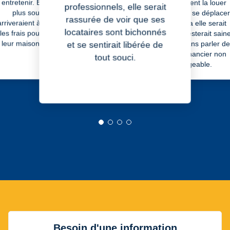
entretenir. En la louant
ils pourraient la louer
professionnels, elle serait
cogestion, il pourrait
plus souvent, ils
sans devoir se déplacer
continuer de gérer ses
rassurée de voir que ses
arriveraient à compenser
Comme ça elle serait
locations comme bon lui
locataires sont bichonnés
semble.
les frais pour conserver
occupée, resterait sain
leur maison de famille.
et aérée sans parler de
et se sentirait libérée de
l’apport financier non
tout souci.
négligeable.
Diapositive 1 sur 4
Diapositive 2 sur 4
Diapositive 3 sur 4
Diapositive 4 sur 4
Besoin d'une information